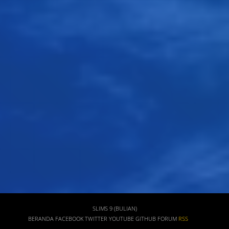
Judul
Pengarang
Subjek
ISBN/ISSN
Tipe Koleksi
Lokasi
GMD
SLIMS 9 (BULIAN)
BERANDA
FACEBOOK
TWITTER
YOUTUBE
GITHUB
FORUM
RSS
Cari