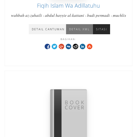
Fiqih Islam Wa Adillatuhu
wahbah az-zuhaili - abdul hayyie al-kattani - budi permadi - muchlis
DETAIL CANTUMAN
DETAIL XML
SITASI
BAGIKAN: