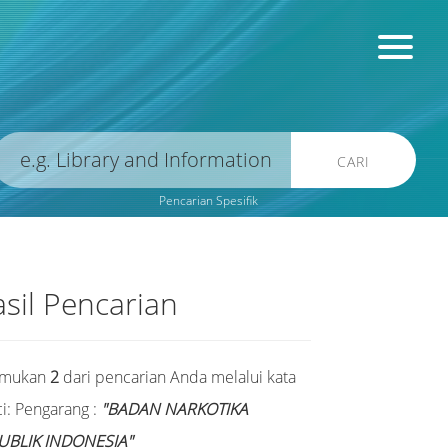
CARI
Pencarian Spesifik
sil Pencarian
emukan
2
dari pencarian Anda melalui kata
i:
Pengarang :
"BADAN NARKOTIKA
UBLIK INDONESIA"