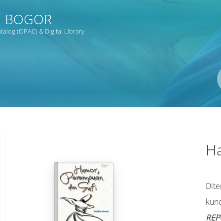
1 BOGOR
alog (OPAC) & Digital Library
Pengarang
ISBN/ISSN
Lokasi
Ha
Dit
kunc
REP