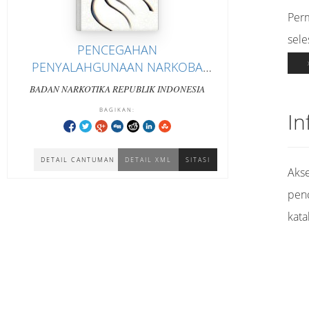
Per
sele
PENCEGAHAN
PENYALAHGUNAAN NARKOBA
SEJAK USIA DINI
BADAN NARKOTIKA REPUBLIK INDONESIA
BAGIKAN:
In
DETAIL CANTUMAN
DETAIL XML
SITASI
Akse
pen
kata