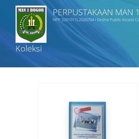
PERPUSTAKAAN MAN 
NPP 3201011L2020704 I Online Public Access Cat
Judul
Koleksi
Subjek
Tipe Koleksi
GMD
Cari