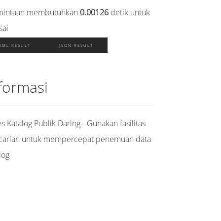
mintaan membutuhkan
0.00126
detik untuk
sai
XML RESULT
JSON RESULT
formasi
s Katalog Publik Daring - Gunakan fasilitas
carian untuk mempercepat penemuan data
log