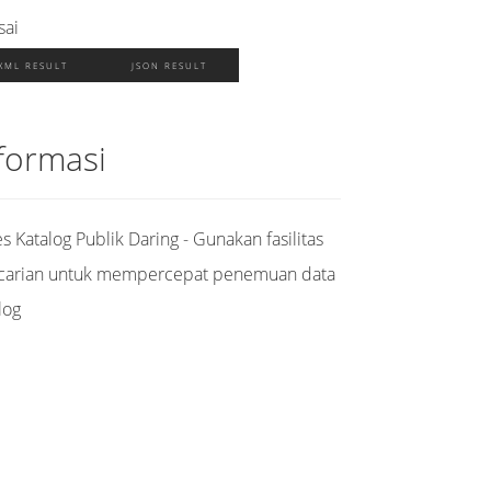
sai
XML RESULT
JSON RESULT
formasi
s Katalog Publik Daring - Gunakan fasilitas
carian untuk mempercepat penemuan data
log