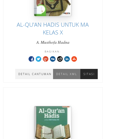
AL-QU'AN HADIS UNTUK MA
KELAS X
A. Musthofa Hadna
BAGIKAN:
DETAIL CANTUMAN
DETAIL XML
SITASI