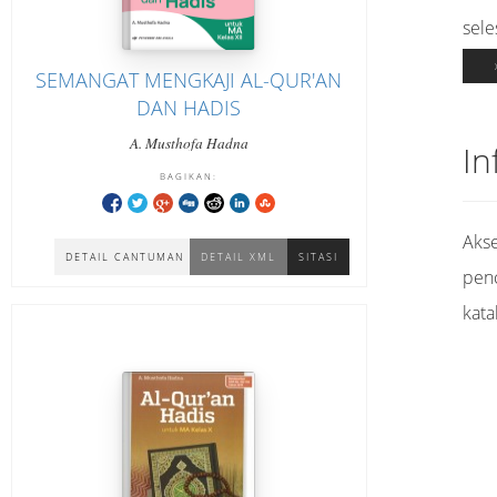
sele
SEMANGAT MENGKAJI AL-QUR'AN
DAN HADIS
A. Musthofa Hadna
In
BAGIKAN:
Akse
DETAIL CANTUMAN
DETAIL XML
SITASI
pen
kata