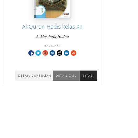
Al-Quran Hadis kelas XII
A. Musthofa Hadna
BAGIKAN:
DETAIL CANTUMAN
DETAIL XML
SITASI