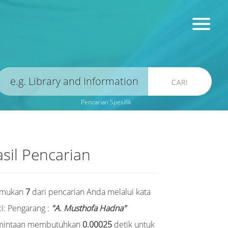
CARI
Pencarian Spesifik
sil Pencarian
emukan
7
dari pencarian Anda melalui kata
i:
Pengarang :
"A. Musthofa Hadna"
mintaan membutuhkan
0.00025
detik untuk