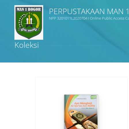
PERPUSTAKAAN MAN 
NPP 3201011L2020704 I Online Public Access Cat
Judul
Koleksi
Subjek
Tipe Koleksi
GMD
Cari