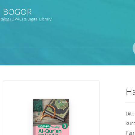
1 BOGOR
alog (OPAC) & Digital Library
Pengarang
ISBN/ISSN
Lokasi
Ha
Dit
kunc
Per